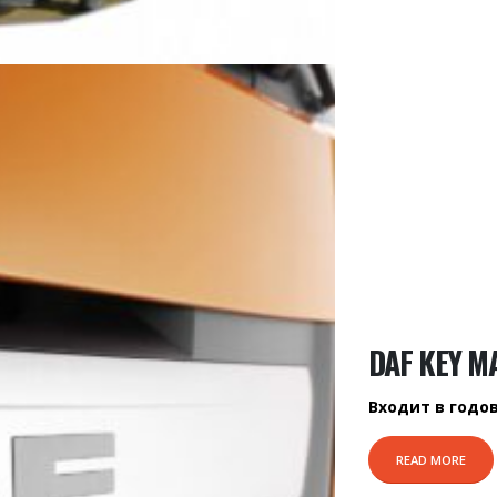
DAF KEY M
Входит в годо
READ MORE