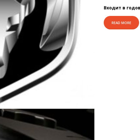
Входит в годо
READ MORE