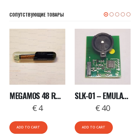
СОПУТСТВУЮЩИЕ ТОВАРЫ
MEGAMOS 48 RW КИТАЙ
SLK-01 – EMULATOR DST 40, P1 94,D4
€
4
€
40
ADD TO CART
ADD TO CART