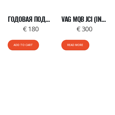
ГОДОВАЯ ПОДПИСКА (BARRACUDA)
VAG MQB JCI (INCLUDES ALL SUPPORTED CLUSTERS) БОЛЬШЕ НЕ ПРОДАЕТСЯ! ВХОДИТ В ГОДОВУЮ ПОДПИСКУ!
€
180
€
300
ADD TO CART
READ MORE