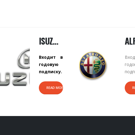
ISUZU KEY MAKER
ALFA ROMEO KEY MAKER
Входит в
Входит в
годовую
годовую
подписку.
подписку.
READ MORE
READ MORE