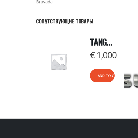
Bravada
СОПУТСТВУЮЩИЕ ТОВАРЫ
TANGO BASIC SOFTWARE
€
1,000
в
.
ADD TO CART
RE