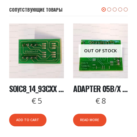
СОПУТСТВУЮЩИЕ ТОВАРЫ
OUT OF STOCK
SOIC8_14_93CXX ADAPTER
ADAPTER 05B/X 705B/X QFP64 V 2 NEW
€
5
€
8
ADD TO CART
READ MORE