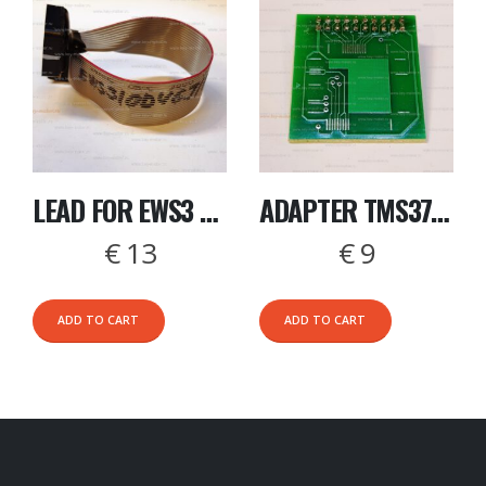
LEAD FOR EWS3 MASK 0D46J
ADAPTER TMS374C003A
13
€
9
€
5
RT
ADD TO CART
ADD TO CART