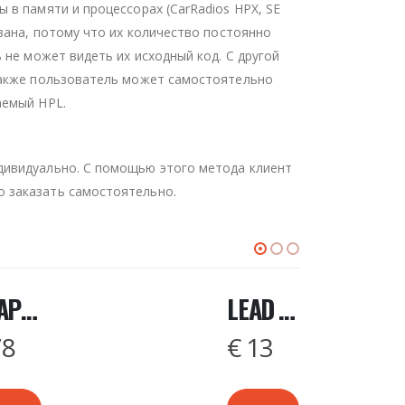
 в памяти и процессорах (CarRadios HPX, SE
вана, потому что их количество постоянно
 не может видеть их исходный код. С другой
 Также пользователь может самостоятельно
аемый HPL.
дивидуально. С помощью этого метода клиент
о заказать самостоятельно.
ADAPTER TMS RED LINE
LEAD FOR EWS3 MASK 0D46J
8
€
13
OUT OF 