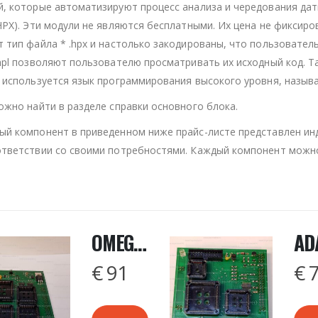
, которые автоматизируют процесс анализа и чередования даты
HPX). Эти модули не являются бесплатными. Их цена не фиксиро
тип файла * .hpx и настолько закодированы, что пользователь
.hpl позволяют пользователю просматривать их исходный код.
 используется язык программирования высокого уровня, назыв
ожно найти в разделе справки основного блока.
ый компонент в приведенном ниже прайс-листе представлен ин
ответствии со своими потребностями. Каждый компонент можн
OMEGA MRTK V3.2 RED LINE
€
91
€
7