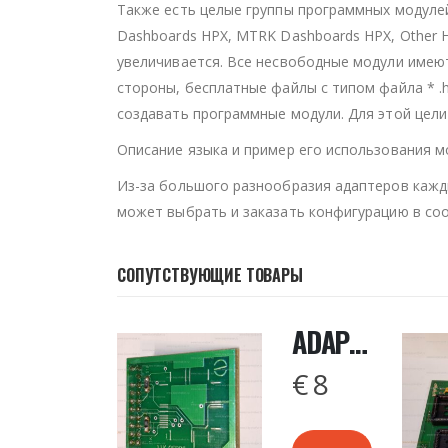
Также есть целые группы программных модулей
Dashboards HPX, MTRK Dashboards HPX, Other 
увеличивается. Все несвободные модули имеют 
стороны, бесплатные файлы с типом файла * 
создавать программные модули. Для этой цели
Описание языка и пример его использования м
Из-за большого разнообразия адаптеров кажд
может выбрать и заказать конфигурацию в со
СОПУТСТВУЮЩИЕ ТОВАРЫ
ADAPTER FLASH ZIF48-ARIES GOLD
ADAPTER 68HC11KA4 PLCC68
€
206
€
8