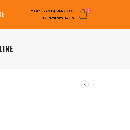
тел.: +7 (495) 504-30-60,
0
КТЫ
+7 (925) 585-42-15
LINE