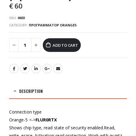
€
60
SKU:
0603
CATEGORY:
ПРОГРАММАТОР ORANGE5
ADD TO CART
DESCRIPTION
Connection type
Orange-5 <->
FLUR0RTX
Shows chip type, read state of security enabled.Read,
write, erase. Activation read protection. Work with quartz