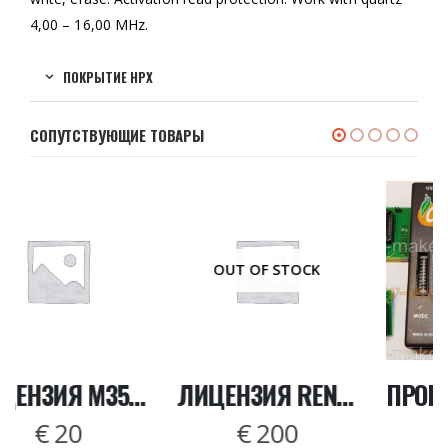
4,00 – 16,00 MHz.
ПОКРЫТИЕ HPX
СОПУТСТВУЮЩИЕ ТОВАРЫ
OUT OF STOCK
ER (WITHOUT V SERIES)
ЛИЦЕНЗИЯ RENESAS RH850.HPX V3.0
ПРОГРАММАТОР ORANGE 5 ( БАЗОВЫЙ КОМПЛЕКТ )
€
200
€
500